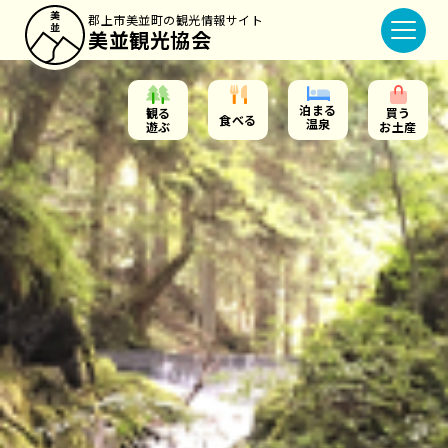
郡上市美並町の観光情報サイト
美並観光協会
泊まる
観る
買う
食べる
温泉
遊ぶ
お土産