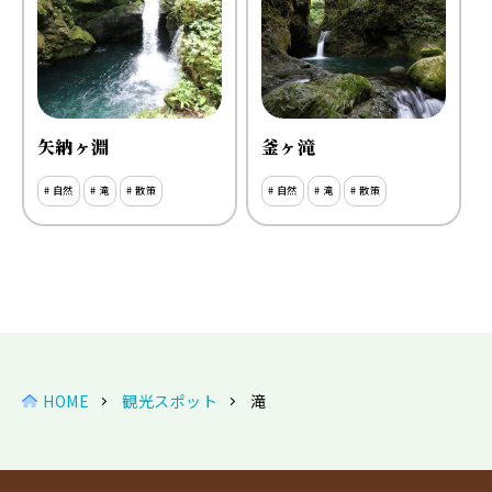
矢納ヶ淵
釜ヶ滝
# 自然
# 滝
# 散策
# 自然
# 滝
# 散策
HOME
観光スポット
滝