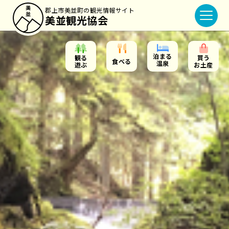
郡上市美並町の観光情報サイト
美並観光協会
泊まる
観る
買う
食べる
温泉
遊ぶ
お土産