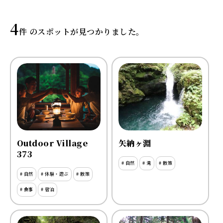
4
件 のスポットが見つかりました。
Outdoor Village
矢納ヶ淵
373
# 自然
# 滝
# 散策
# 自然
# 体験・遊ぶ
# 散策
# 食事
# 宿泊