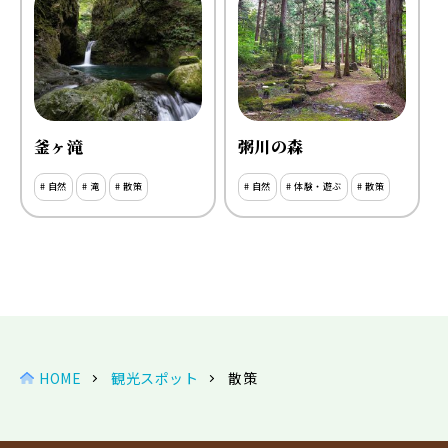
釜ヶ滝
粥川の森
# 自然
# 滝
# 散策
# 自然
# 体験・遊ぶ
# 散策
HOME
観光スポット
散策