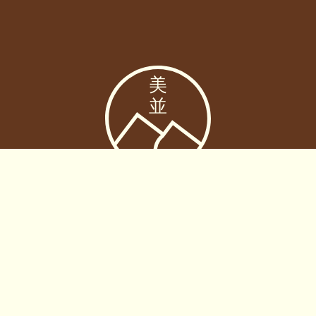
郡上市美並町の観光情報サイト
美並観光協会
TEL.
080-7140-6816
〒501-4106
岐阜県郡上市美並町白山998-2
（アウトドアビレッジ373内）